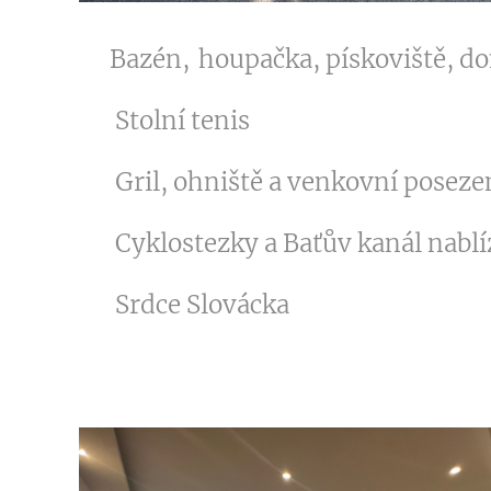
🏖️Bazén,
houpačka, pískoviště, d
🏓 Stolní tenis
🔥 Gril, ohniště a venkovní posez
🚲 Cyklostezky a Baťův kanál nabl
🍷 Srdce Slovácka