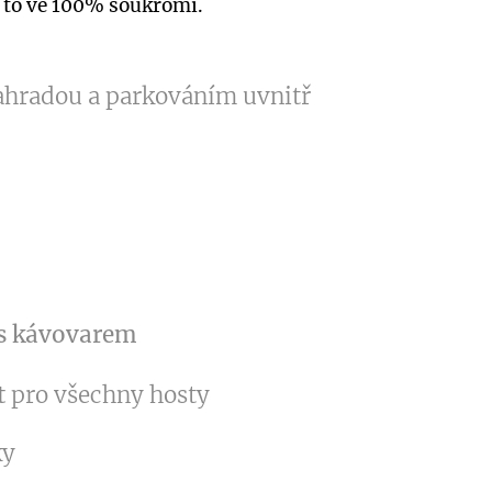
a to ve 100% soukromí.
ahradou a parkováním uvnitř
s
kávovarem
t
pro všechny hosty
ky