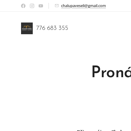
chalupaveseli@gmail.com
776 683 355
Proná