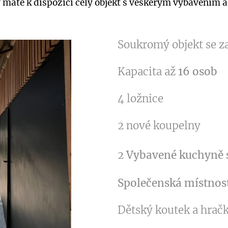
máte k dispozici celý objekt s veškerým vybavením 
🏡 Soukromý objekt se z
👨‍👩‍👧‍👦 Kapacita až
16 osob
🛏️ 4 ložnice
🚿 2 nové koupelny
🍽️ 2
Vybavené kuchyně
🪑
S
polečenská místnos
🧒 Dětský koutek a hrač