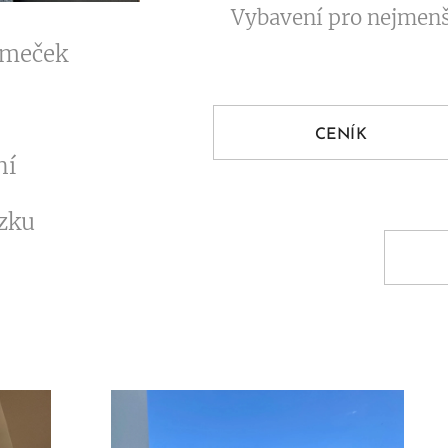
👶 Vybavení pro nejmen
omeček
CENÍK
ení
ízku